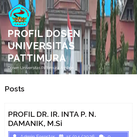
Skip
to
content
PROFIL DOSEN
UNIVERSITAS
PATTIMURA
Dosen Universitas Pattimura Ambon
Posts
PROFIL DR. IR. INTA P. N.
DAMANIK, M.Si
Admin Forester
15/04/2026
0