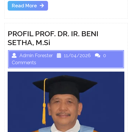
Read
Read More
More
PROFIL PROF. DR. IR. BENI
SETHA, M.Si
Admin Forester
11/04/2026
0
Comments