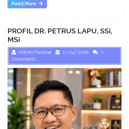
Read
Read More
More
PROFIL DR. PETRUS LAPU, SSi,
MSi
Admin Forester
11/04/2026
0
Comments