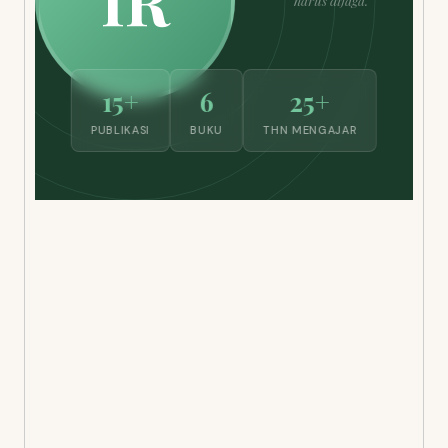
harus dijaga.”
15+
6
25+
PUBLIKASI
BUKU
THN MENGAJAR